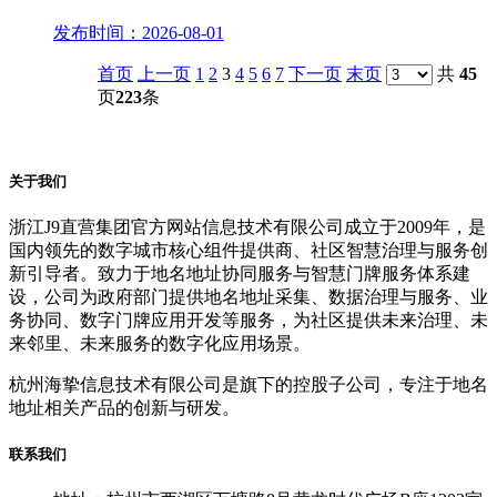
发布时间：2026-08-01
首页
上一页
1
2
3
4
5
6
7
下一页
末页
共
45
页
223
条
关于我们
浙江J9直营集团官方网站信息技术有限公司成立于2009年，是
国内领先的数字城市核心组件提供商、社区智慧治理与服务创
新引导者。致力于地名地址协同服务与智慧门牌服务体系建
设，公司为政府部门提供地名地址采集、数据治理与服务、业
务协同、数字门牌应用开发等服务，为社区提供未来治理、未
来邻里、未来服务的数字化应用场景。
杭州海挚信息技术有限公司是旗下的控股子公司，专注于地名
地址相关产品的创新与研发。
联系我们