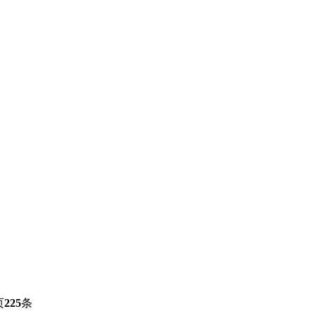
页
225
条