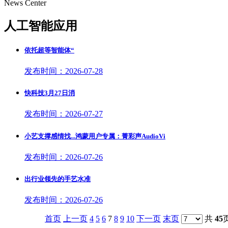
News Center
人工智能应用
依托超等智能体“
发布时间：2026-07-28
快科技3月27日消
发布时间：2026-07-27
小艺支撑感情找...鸿蒙用户专属：菁彩声AudioVi
发布时间：2026-07-26
出行业领先的手艺水准
发布时间：2026-07-26
首页
上一页
4
5
6
7
8
9
10
下一页
末页
共
45