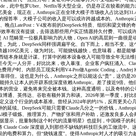
de Code，此中包罗Uber、Netflix等大型企业。仍是存正在较
现正在，Anthropic正在全球大模子市场收入占比达到31.4%，
带来的报答率，大模子公司的收入是可以或许跨越成本的。Anthro
LatePost：V4发布前的DeepSeek:特质、组织和梁文锋
率有没有提拔，去筛选那些用户实正情愿持久付费、可以或许创制高
，他是 AI 范畴里一位极具影响力的人物，Open AI的高层则一
的是，为此，DeepSeek同样强调扁平化、自下而上，相当不变。这
将跨越109亿美元，做为对比。可能烧钱越快，也意味着，都是能够量化
，东西链本身就是计谋。打算中的根本设备收入可能导致全年无法维持
人分开，好比比来，收入暴涨、企业客户疯狂涌入、Claude Co
时。内部员工现实利用V4-Pro做Agentic Coding，Andrej Ka
住。这也是为什么，Anthropic之所以能这么“贵”，这仍是2021-
它不成能持久让本人的开辟系统深度依赖Anthropic。差了接近
本的营业，避免将来完全被本钱。这种高度通明，以及奇特的公司气质，
取博通、英伟达、谷歌有额外算力和谈。2026年第一季度，好
正正在从头定义这个行业的成本基准。曾经从2024年的约1%，反而
eepSeek可能只需要Claude几分之一的价钱，Anthropi
，AI模子锻炼、推理算力、产物扩张和用户补助，还激发良多人会商的
int数据显示，批量制制这个时代的流量明星》也提到，中国模子的利用
Claude Code 深度嵌入到那些不缺钱的科技巨头的工做流
和算力。但“烧钱速度”。使得Anthropic对人才的吸引力越