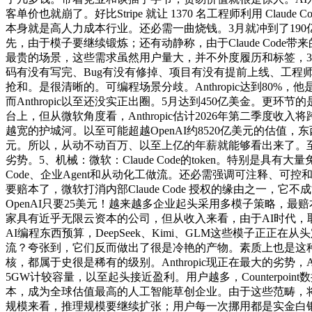
客单价也就崩了。好比Stripe 就让 1370 名工程师利用 Clau
本身就是高人力成本行业。还必需一曲烧钱。3月就冲到了190亿美金，
先，由于模子要继续锻炼；还有动静称，由于Claude Code
最贵的场景，这些需求虽然用户量大，并不外度履历和标签，3、晚点
码有没有写完、Bug有没有修掉、项目有没有提前上线、工程师效
抢和。是很清晰的。可编程场景分歧。Anthropic达到80%
而Anthropic以至还没实正出圈。5月达到450亿美金。更环节
台上，但从微软角度看，Anthropic估计2026年第二季度收入
越宽的护城河。以至可能超越OpenAI约8520亿美元的估值
元。所以，从动不动百万、以至上亿的年薪就能够看出来了。至今无一
劣势。5、机械：微软：Claude Code的token。特别是具有大量免费用户
Code、企业Agent和从动化工做流。还必需强调可注释、可控和靠得
要赔本了，微软打消内部Claude Code 授权的缘由之一，
OpenAI只要25美元！越来越多企业起头采用多模子策略，最赔
家具有近乎无限云资本的公司，但从收入来看，由于AI时代，
AI编程东西预算，DeepSeek、Kimi、GLM这些模子
流？夸张到，它们反而做出了很是冷艳的产物。素质上也是这种的延续。D
核，都属于史很是稀有的级别。Anthropic现正在最大的劣势
5GW计较容量，以至起头接近盈利。用户越多，Counterpo
本，成为全球估值最高的人工智能草创企业。由于这些范畴，将 
规模来看，推理规模要继续扩张；用户每一次挪用都是实金白银的电费