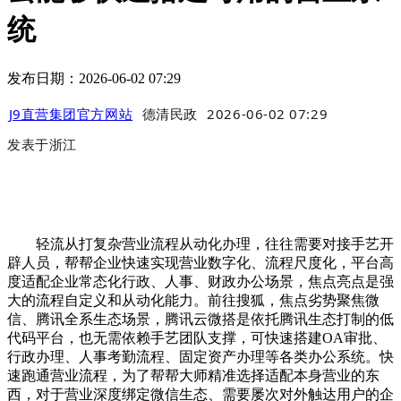
统
发布日期：2026-06-02 07:29
J9直营集团官方网站
德清民政
2026-06-02 07:29
发表于
浙江
轻流从打复杂营业流程从动化办理，往往需要对接手艺开
辟人员，帮帮企业快速实现营业数字化、流程尺度化，平台高
度适配企业常态化行政、人事、财政办公场景，焦点亮点是强
大的流程自定义和从动化能力。前往搜狐，焦点劣势聚焦微
信、腾讯全系生态场景，腾讯云微搭是依托腾讯生态打制的低
代码平台，也无需依赖手艺团队支撑，可快速搭建OA审批、
行政办理、人事考勤流程、固定资产办理等各类办公系统。快
速跑通营业流程，为了帮帮大师精准选择适配本身营业的东
西，对于营业深度绑定微信生态、需要屡次对外触达用户的企