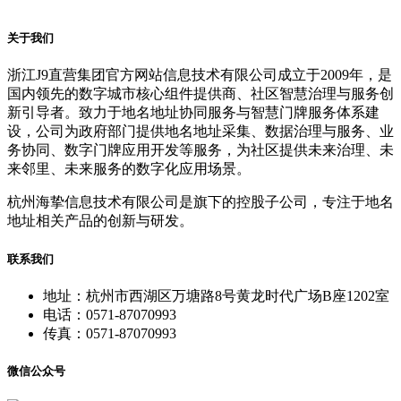
关于我们
浙江J9直营集团官方网站信息技术有限公司成立于2009年，是
国内领先的数字城市核心组件提供商、社区智慧治理与服务创
新引导者。致力于地名地址协同服务与智慧门牌服务体系建
设，公司为政府部门提供地名地址采集、数据治理与服务、业
务协同、数字门牌应用开发等服务，为社区提供未来治理、未
来邻里、未来服务的数字化应用场景。
杭州海挚信息技术有限公司是旗下的控股子公司，专注于地名
地址相关产品的创新与研发。
联系我们
地址：杭州市西湖区万塘路8号黄龙时代广场B座1202室
电话：0571-87070993
传真：0571-87070993
微信公众号