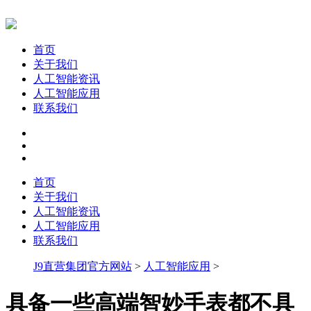
首页
关于我们
人工智能资讯
人工智能应用
联系我们
首页
关于我们
人工智能资讯
人工智能应用
联系我们
J9直营集团官方网站
>
人工智能应用
>
具备一些高端智妙手表都不具