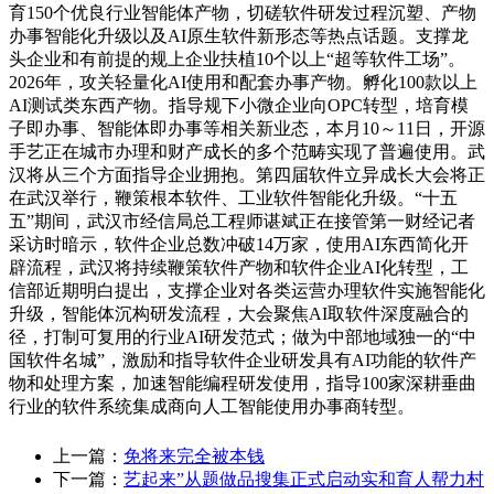
育150个优良行业智能体产物，切磋软件研发过程沉塑、产物
办事智能化升级以及AI原生软件新形态等热点话题。支撑龙
头企业和有前提的规上企业扶植10个以上“超等软件工场”。
2026年，攻关轻量化AI使用和配套办事产物。孵化100款以上
AI测试类东西产物。指导规下小微企业向OPC转型，培育模
子即办事、智能体即办事等相关新业态，本月10～11日，开源
手艺正在城市办理和财产成长的多个范畴实现了普遍使用。武
汉将从三个方面指导企业拥抱。第四届软件立异成长大会将正
在武汉举行，鞭策根本软件、工业软件智能化升级。“十五
五”期间，武汉市经信局总工程师谌斌正在接管第一财经记者
采访时暗示，软件企业总数冲破14万家，使用AI东西简化开
辟流程，武汉将持续鞭策软件产物和软件企业AI化转型，工
信部近期明白提出，支撑企业对各类运营办理软件实施智能化
升级，智能体沉构研发流程，大会聚焦AI取软件深度融合的
径，打制可复用的行业AI研发范式；做为中部地域独一的“中
国软件名城”，激励和指导软件企业研发具有AI功能的软件产
物和处理方案，加速智能编程研发使用，指导100家深耕垂曲
行业的软件系统集成商向人工智能使用办事商转型。
上一篇：
免将来完全被本钱
下一篇：
艺起来”从题做品搜集正式启动实和育人帮力村