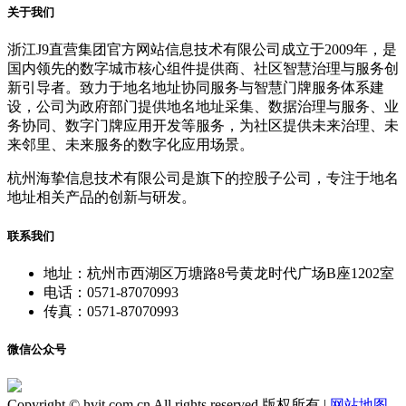
关于我们
浙江J9直营集团官方网站信息技术有限公司成立于2009年，是
国内领先的数字城市核心组件提供商、社区智慧治理与服务创
新引导者。致力于地名地址协同服务与智慧门牌服务体系建
设，公司为政府部门提供地名地址采集、数据治理与服务、业
务协同、数字门牌应用开发等服务，为社区提供未来治理、未
来邻里、未来服务的数字化应用场景。
杭州海挚信息技术有限公司是旗下的控股子公司，专注于地名
地址相关产品的创新与研发。
联系我们
地址：杭州市西湖区万塘路8号黄龙时代广场B座1202室
电话：0571-87070993
传真：0571-87070993
微信公众号
Copyright © hvit.com.cn All rights reserved 版权所有 |
网站地图