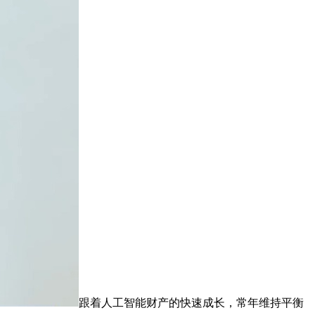
跟着人工智能财产的快速成长，常年维持平衡