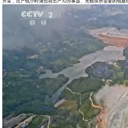
开采，出产线小时满负荷出产AI办事器、光模块所需要的电板