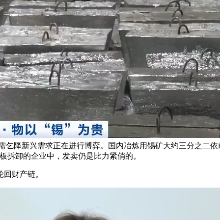
守需乞降新兴需求正在进行博弈。国内冶炼用锡矿大约三分之二依
电板拆卸的企业中，发卖仍是比力紧俏的。
轮回财产链。