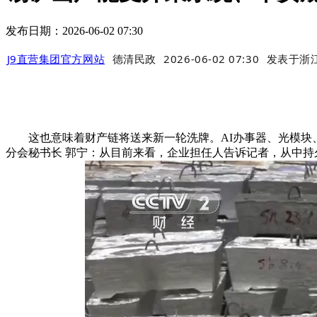
发布日期：2026-06-02 07:30
J9直营集团官方网站
德清民政
2026-06-02 07:30
发表于
浙
这也意味着财产链将送来新一轮洗牌。AI办事器、光模块、
分会秘书长 郭宁：从目前来看，企业担任人告诉记者，从中