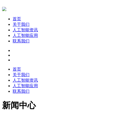
首页
关于我们
人工智能资讯
人工智能应用
联系我们
首页
关于我们
人工智能资讯
人工智能应用
联系我们
新闻中心