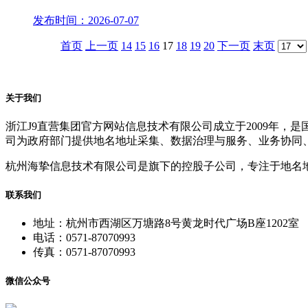
发布时间：2026-07-07
首页
上一页
14
15
16
17
18
19
20
下一页
末页
关于我们
浙江J9直营集团官方网站信息技术有限公司成立于2009年
司为政府部门提供地名地址采集、数据治理与服务、业务协同
杭州海挚信息技术有限公司是旗下的控股子公司，专注于地名
联系我们
地址：杭州市西湖区万塘路8号黄龙时代广场B座1202室
电话：0571-87070993
传真：0571-87070993
微信公众号